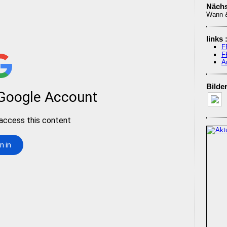
Nächs
Wann 
links 
F
F
A
Bilder