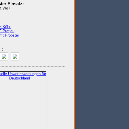
ter Einsatz:
& Wo?
:
F Köhn
F Pratjau
mt Probstei
 :