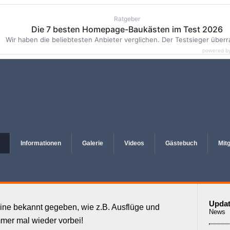
Ratgeber
Die 7 besten Homepage-Baukästen im Test 2026
Wir haben die beliebtesten Anbieter verglichen. Der Testsieger überr
powered b
Informationen
Galerie
Videos
Gästebuch
Mit
Updat
ine bekannt gegeben, wie z.B. Ausflüge und
News
mmer mal wieder vorbei!