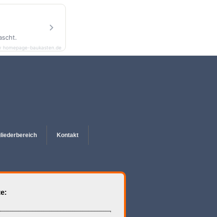
ascht.
y homepage-baukasten.de
gliederbereich
Kontakt
e: