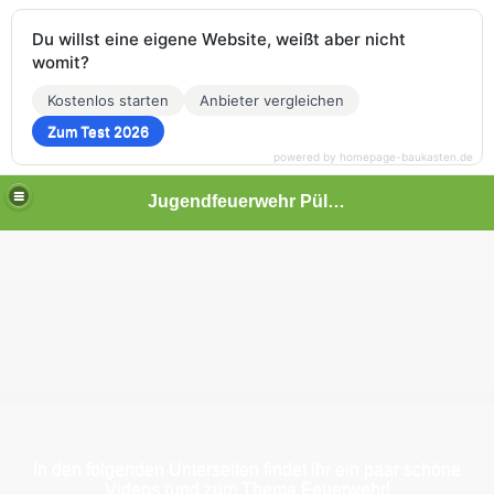
Du willst eine eigene Website, weißt aber nicht
womit?
Kostenlos starten
Anbieter vergleichen
Zum Test 2026
powered by homepage-baukasten.de
Jugendfeuerwehr Pülsen
In den folgenden Unterseiten findet ihr ein paar schöne
Videos rund zum Thema Feuerwehr!